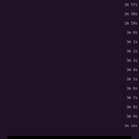
2m 57s
2m 58s
2m 59s
3m 0s
3m 1s
3m 2s
3m 3s
3m 4s
3m 5s
3m 6s
3m 7s
3m 8s
3m 9s
3m 10s