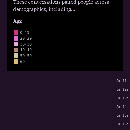
These conversations paired people across
demographics, including…
Age
0-19
20-29
30-39
40-49
50-59
60+
5m 11s
5m 12s
5m 13s
5m 14s
5m 15s
5m 16s