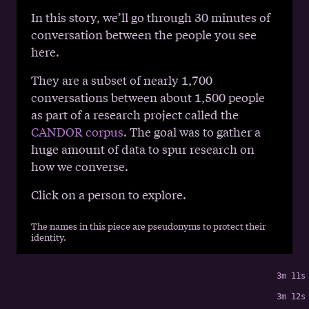
In this story, we’ll go through 30 minutes of
conversation between the people you see
here.
They are a subset of nearly 1,700
conversations between about 1,500 people
as part of a research project called the
CANDOR corpus
. The goal was to gather a
huge amount of data to spur research on
how we converse.
Click on a person to explore.
The names in this piece are pseudonyms to protect their
identity.
3m 11s
3m 12s