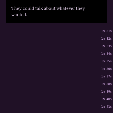
They could talk about whatever they
wanted.
1m 31s
1m 32s
1m 33s
1m 34s
1m 35s
1m 36s
1m 37s
1m 38s
1m 39s
1m 40s
1m 41s