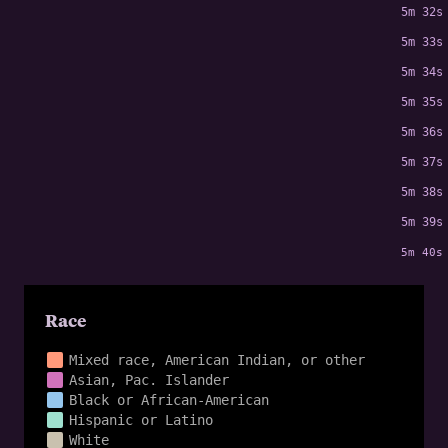
5m 32s
5m 33s
5m 34s
5m 35s
5m 36s
5m 37s
5m 38s
5m 39s
5m 40s
Race
Mixed race, American Indian, or other
Asian, Pac. Islander
Black or African-American
Hispanic or Latino
White