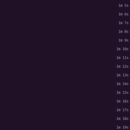
1m 5s
1m 6s
1m 7s
1m 8s
1m 9s
1m 10s
1m 11s
1m 12s
1m 13s
1m 14s
1m 15s
1m 16s
1m 17s
1m 18s
1m 19s