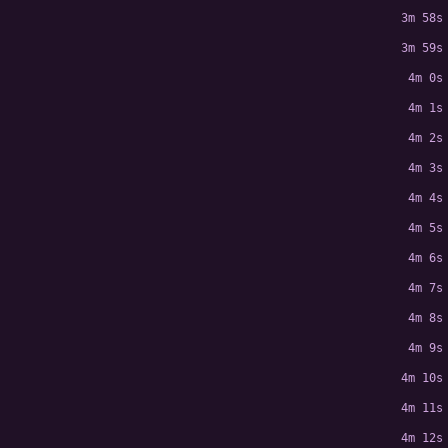
3m 58s
3m 59s
4m 0s
4m 1s
4m 2s
4m 3s
4m 4s
4m 5s
4m 6s
4m 7s
4m 8s
4m 9s
4m 10s
4m 11s
4m 12s