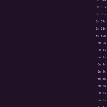
5m 54s
5m 55s
5m 56s
5m 57s
5m 58s
5m 59s
6m 0s
6m 1s
6m 2s
6m 3s
6m 4s
6m 5s
6m 6s
6m 7s
6m 8s