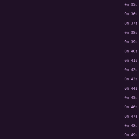
0m 35s
0m 36s
0m 37s
0m 38s
0m 39s
0m 40s
0m 41s
0m 42s
0m 43s
0m 44s
0m 45s
0m 46s
0m 47s
0m 48s
0m 49s