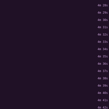
4m 28s
4m 29s
4m 30s
4m 31s
4m 32s
4m 33s
4m 34s
4m 35s
4m 36s
4m 37s
4m 38s
4m 39s
4m 40s
4m 41s
4m 42s