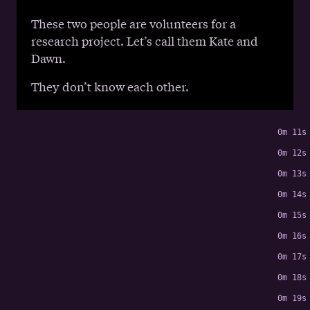
These two people are volunteers for a
research project. Let’s call them Kate and
Dawn.
They don’t know each other.
0m 11s
0m 12s
0m 13s
0m 14s
0m 15s
0m 16s
0m 17s
0m 18s
0m 19s