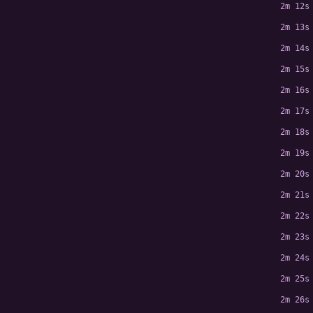
2m 12s
2m 13s
2m 14s
2m 15s
2m 16s
2m 17s
2m 18s
2m 19s
2m 20s
2m 21s
2m 22s
2m 23s
2m 24s
2m 25s
2m 26s