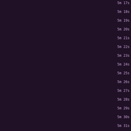
5m 17s
5m 18s
5m 19s
5m 20s
5m 21s
5m 22s
5m 23s
5m 24s
5m 25s
5m 26s
5m 27s
5m 28s
5m 29s
5m 30s
5m 31s