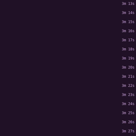
3m 13s
3m 14s
3m 15s
3m 16s
3m 17s
3m 18s
3m 19s
3m 20s
3m 21s
3m 22s
3m 23s
3m 24s
3m 25s
3m 26s
3m 27s