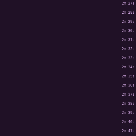
2m 27s
2m 28s
2m 29s
2m 30s
2m 31s
2m 32s
2m 33s
2m 34s
2m 35s
2m 36s
2m 37s
2m 38s
2m 39s
2m 40s
2m 41s